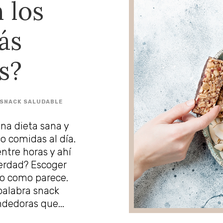
 los
ás
s?
SNACK SALUDABLE
na dieta sana y
co comidas al día.
entre horas y ahí
erdad? Escoger
lo como parece.
palabra snack
dedoras que...