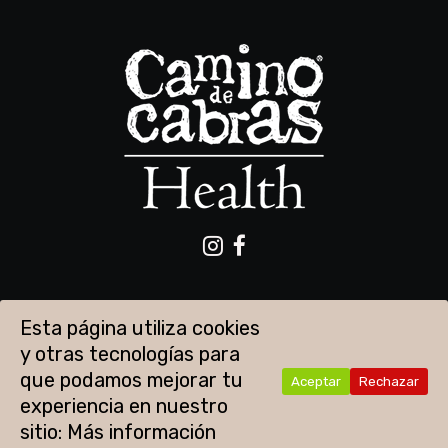
Esta página utiliza cookies
y otras tecnologías para
que podamos mejorar tu
Aceptar
Rechazar
experiencia en nuestro
Aviso legal
Política de privacidad
Cookies
sitio:
Más información