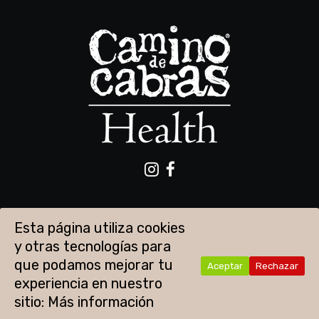
Esta página utiliza cookies
y otras tecnologías para
que podamos mejorar tu
Aceptar
Rechazar
experiencia en nuestro
Aviso legal
Política de privacidad
Cookies
sitio:
Más información