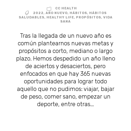
CC HEALTH
2022
,
AÑO NUEVO
,
HÁBITOS
,
HÁBITOS
SALUDABLES
,
HEALTHY LIFE
,
PROPÓSITOS
,
VIDA
SANA
Tras la llegada de un nuevo año es
común plantearnos nuevas metas y
propósitos a corto, mediano o largo
plazo. Hemos despedido un año lleno
de aciertos y desaciertos, pero
enfocados en que hay 365 nuevas
oportunidades para lograr todo
aquello que no pudimos: viajar, bajar
de peso, comer sano, empezar un
deporte, entre otras...